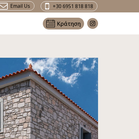
Email Us
+30 6951 818 818
Κράτηση