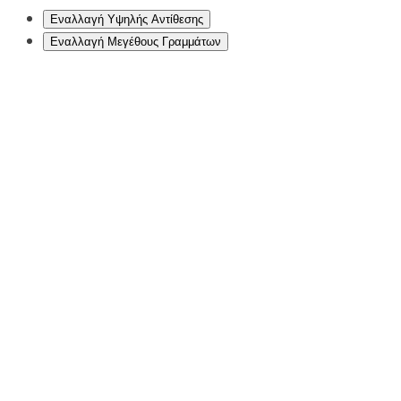
Εναλλαγή Υψηλής Αντίθεσης
Εναλλαγή Μεγέθους Γραμμάτων